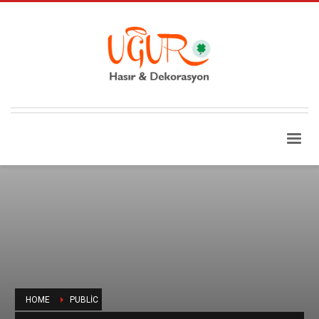
HOME
PUBLIC