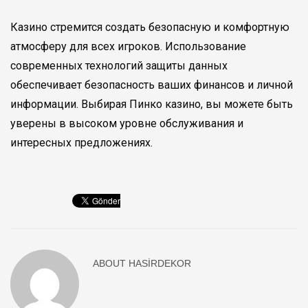
Казино стремится создать безопасную и комфортную
атмосферу для всех игроков. Использование
современных технологий защиты данных
обеспечивает безопасность ваших финансов и личной
информации. Выбирая Пинко казино, вы можете быть
уверены в высоком уровне обслуживания и
интересных предложениях.
ABOUT
HASIRDEKOR