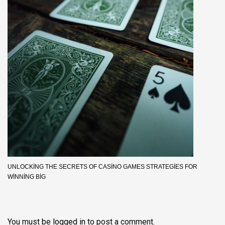
UNLOCKING THE SECRETS OF CASINO GAMES STRATEGIES FOR
WINNING BIG
You must be
logged in
to post a comment.