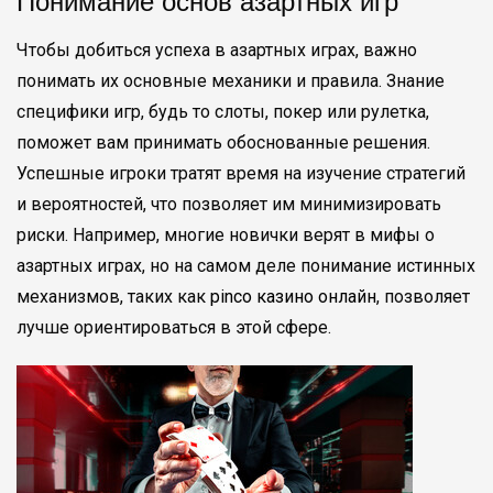
Понимание основ азартных игр
Чтобы добиться успеха в азартных играх, важно
понимать их основные механики и правила. Знание
специфики игр, будь то слоты, покер или рулетка,
поможет вам принимать обоснованные решения.
Успешные игроки тратят время на изучение стратегий
и вероятностей, что позволяет им минимизировать
риски. Например, многие новички верят в мифы о
азартных играх, но на самом деле понимание истинных
механизмов, таких как
pinco казино онлайн
, позволяет
лучше ориентироваться в этой сфере.