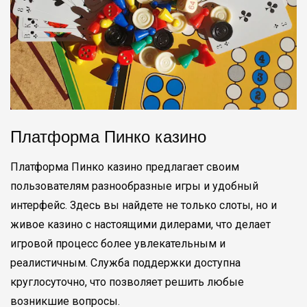
Платформа Пинко казино
Платформа Пинко казино предлагает своим
пользователям разнообразные игры и удобный
интерфейс. Здесь вы найдете не только слоты, но и
живое казино с настоящими дилерами, что делает
игровой процесс более увлекательным и
реалистичным. Служба поддержки доступна
круглосуточно, что позволяет решить любые
возникшие вопросы.