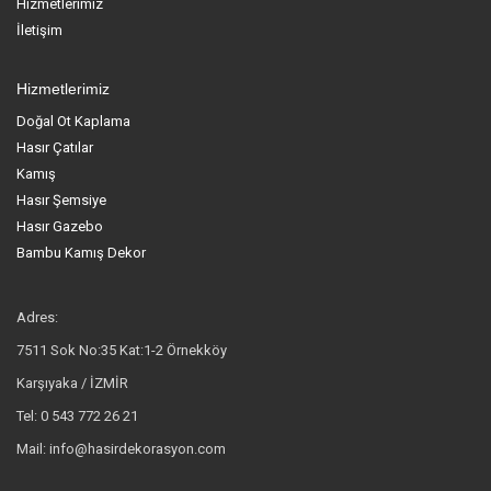
Hizmetlerimiz
İletişim
Hizmetlerimiz
Doğal Ot Kaplama
Hasır Çatılar
Kamış
Hasır Şemsiye
Hasır Gazebo
Bambu Kamış Dekor
Adres:
7511 Sok No:35 Kat:1-2 Örnekköy
Karşıyaka / İZMİR
Tel: 0 543 772 26 21
Mail: info@hasirdekorasyon.com