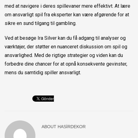
med at navigere i deres spillevaner mere effektivt. At lære
om ansvarligt spil fra eksperter kan være afgørende for at
sikre en sund tilgang til gambling.
Ved at besøge Ira Silver kan du få adgang til analyser og
værktøjer, der støtter en nuanceret diskussion om spil og
ansvarlighed. Med de rigtige strategier og viden kan du
forbedre dine chancer for at opnå konsekvente gevinster,
mens du samtidig spiller ansvarligt.
ABOUT
HASIRDEKOR