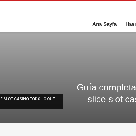
Ana Sayfa
Has
Guía completa 
slice slot c
E SLOT CASINO TODO LO QUE