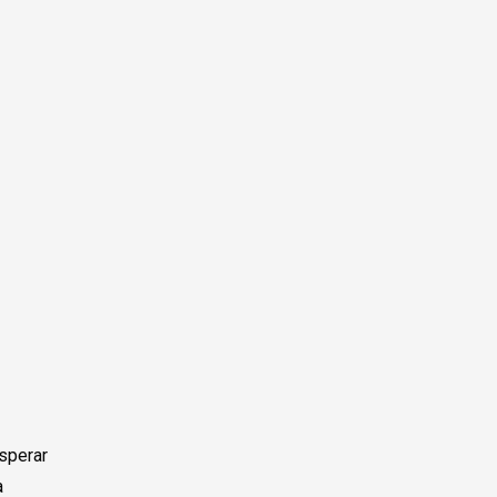
esperar
a