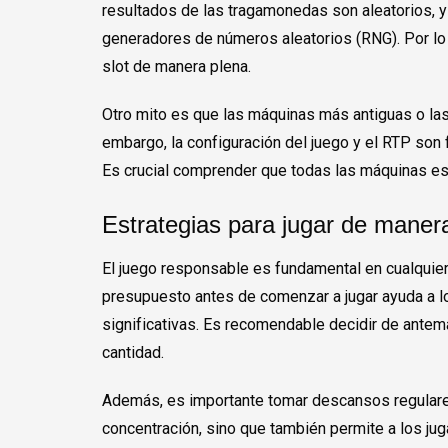
resultados de las tragamonedas son aleatorios, y 
generadores de números aleatorios (RNG). Por lo 
slot de manera plena.
Otro mito es que las máquinas más antiguas o la
embargo, la configuración del juego y el RTP son
Es crucial comprender que todas las máquinas est
Estrategias para jugar de maner
El juego responsable es fundamental en cualquier 
presupuesto antes de comenzar a jugar ayuda a lo
significativas. Es recomendable decidir de antem
cantidad.
Además, es importante tomar descansos regulares
concentración, sino que también permite a los jug