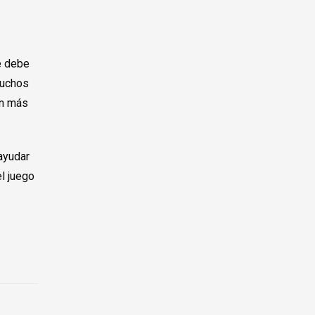
e debe
Muchos
ún más
ayudar
l juego