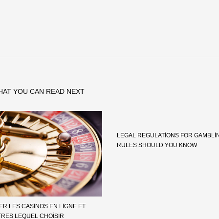
HAT YOU CAN READ NEXT
LEGAL REGULATIONS FOR GAMBLI
RULES SHOULD YOU KNOW
R LES CASINOS EN LIGNE ET
RES LEQUEL CHOISIR