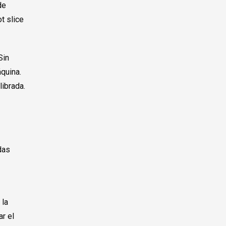
de
t slice
Sin
quina.
librada.
das
 la
ar el