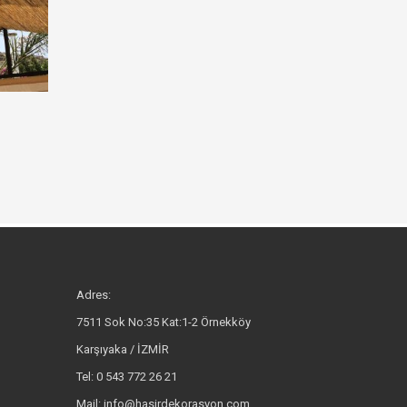
Adres:
7511 Sok No:35 Kat:1-2 Örnekköy
Karşıyaka / İZMİR
Tel: 0 543 772 26 21
Mail: info@hasirdekorasyon.com