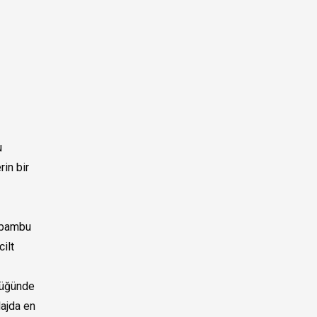
u
rin bir
 bambu
ilt
ldüğünde
lajda en