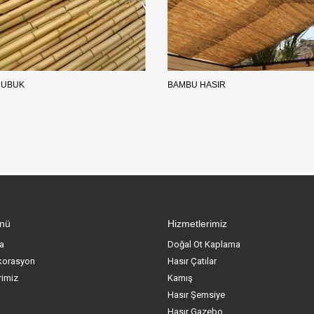
ÇUBUK
BAMBU HASIR
enü
Hizmetlerimiz
a
Doğal Ot Kaplama
korasyon
Hasır Çatılar
rimiz
Kamış
Hasır Şemsiye
Hasır Gazebo