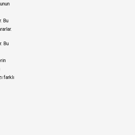
Bunun
r. Bu
arlar.
r. Bu
rin
u
 farklı