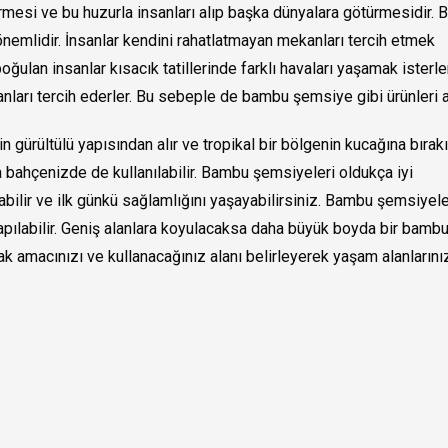
rmesi ve bu huzurla insanları alıp başka dünyalara götürmesidir. 
önemlidir. İnsanlar kendini rahatlatmayan mekanları tercih etmek
ğulan insanlar kısacık tatillerinde farklı havaları yaşamak isterle
arı tercih ederler. Bu sebeple de bambu şemsiye gibi ürünleri ar
 gürültülü yapısından alır ve tropikal bir bölgenin kucağına bırakı
a bahçenizde de kullanılabilir. Bambu şemsiyeleri oldukça iyi
abilir ve ilk günkü sağlamlığını yaşayabilirsiniz. Bambu şemsiyele
apılabilir. Geniş alanlara koyulacaksa daha büyük boyda bir bamb
amacınızı ve kullanacağınız alanı belirleyerek yaşam alanlarınızı