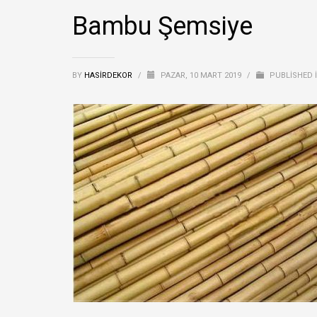
Bambu Şemsiye
BY
HASIRDEKOR
/
PAZAR, 10 MART 2019
/
PUBLISHED 